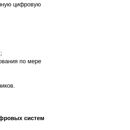
очную цифровую
;
ования по мере
чиков.
ифровых систем