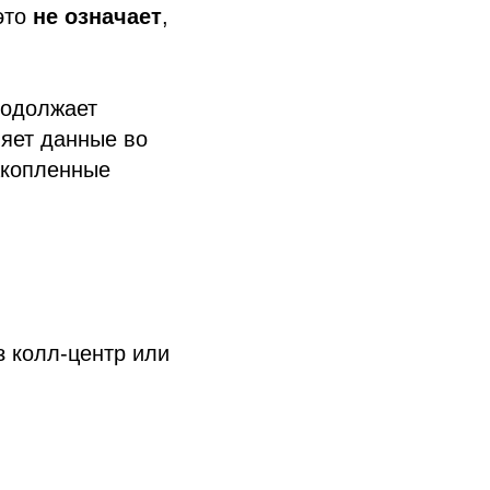
это
не означает
,
родолжает
няет данные во
акопленные
з колл-центр или