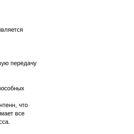
является
ивую передачу
пособных
нтенн, что
мает все
сса.