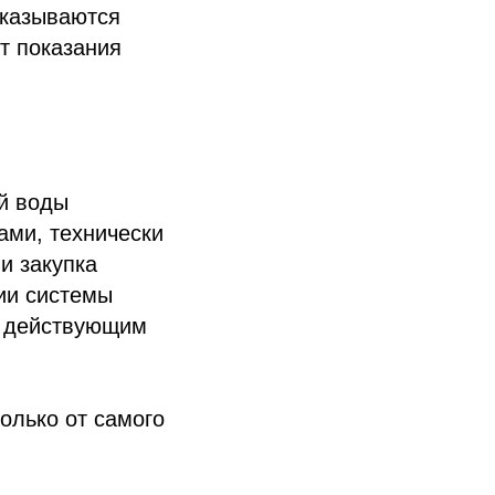
сказываются
т показания
й воды
ми, технически
и закупка
ии системы
т действующим
олько от самого