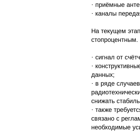
· приёмные анте
· каналы переда
На текущем эта
стопроцентным. 
· сигнал от счёт
· конструктивны
данных;
· в ряде случае
радиотехнически
снижать стабиль
· также требует
связано с регл
необходимые уси