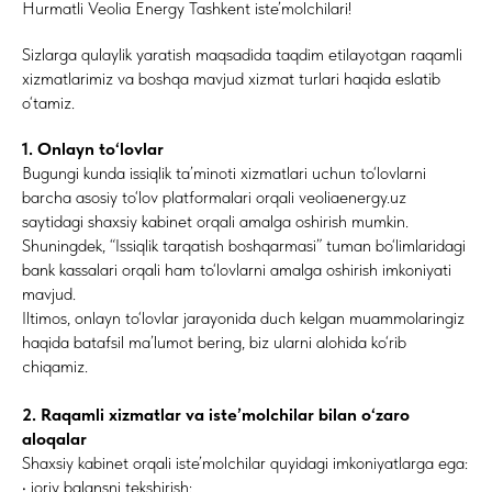
Hurmatli Veolia Energy Tashkent iste’molchilari!
Sizlarga qulaylik yaratish maqsadida taqdim etilayotgan raqamli
xizmatlarimiz va boshqa mavjud xizmat turlari haqida eslatib
o‘tamiz.
1. Onlayn to‘lovlar
Bugungi kunda issiqlik ta’minoti xizmatlari uchun to‘lovlarni
barcha asosiy to‘lov platformalari orqali veoliaenergy.uz
saytidagi shaxsiy kabinet orqali amalga oshirish mumkin.
Shuningdek, “Issiqlik tarqatish boshqarmasi” tuman bo‘limlaridagi
bank kassalari orqali ham to‘lovlarni amalga oshirish imkoniyati
mavjud.
Iltimos, onlayn to‘lovlar jarayonida duch kelgan muammolaringiz
haqida batafsil ma’lumot bering, biz ularni alohida ko‘rib
chiqamiz.
2. Raqamli xizmatlar va iste’molchilar bilan o‘zaro
aloqalar
Shaxsiy kabinet orqali iste’molchilar quyidagi imkoniyatlarga ega:
• joriy balansni tekshirish;