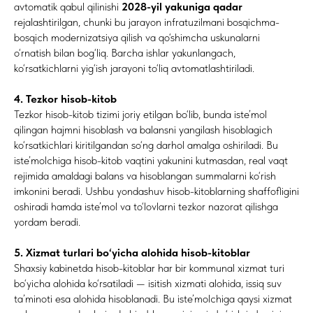
avtomatik qabul qilinishi
2028-yil yakuniga qadar
rejalashtirilgan, chunki bu jarayon infratuzilmani bosqichma-
bosqich modernizatsiya qilish va qo‘shimcha uskunalarni
o‘rnatish bilan bog‘liq. Barcha ishlar yakunlangach,
ko‘rsatkichlarni yig‘ish jarayoni to‘liq avtomatlashtiriladi.
4. Tezkor hisob-kitob
Tezkor hisob-kitob tizimi joriy etilgan bo‘lib, bunda iste’mol
qilingan hajmni hisoblash va balansni yangilash hisoblagich
ko‘rsatkichlari kiritilgandan so‘ng darhol amalga oshiriladi. Bu
iste’molchiga hisob-kitob vaqtini yakunini kutmasdan, real vaqt
rejimida amaldagi balans va hisoblangan summalarni ko‘rish
imkonini beradi. Ushbu yondashuv hisob-kitoblarning shaffofligini
oshiradi hamda iste’mol va to‘lovlarni tezkor nazorat qilishga
yordam beradi.
5. Xizmat turlari bo‘yicha alohida hisob-kitoblar
Shaxsiy kabinetda hisob-kitoblar har bir kommunal xizmat turi
bo‘yicha alohida ko‘rsatiladi — isitish xizmati alohida, issiq suv
ta’minoti esa alohida hisoblanadi. Bu iste’molchiga qaysi xizmat