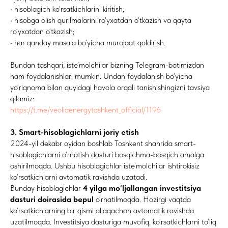
• hisoblagich ko‘rsatkichlarini kiritish;
• hisobga olish qurilmalarini ro‘yxatdan o‘tkazish va qayta
ro‘yxatdan o‘tkazish;
• har qanday masala bo‘yicha murojaat qoldirish.
Bundan tashqari, iste’molchilar bizning Telegram-botimizdan
ham foydalanishlari mumkin. Undan foydalanish bo‘yicha
yo‘riqnoma bilan quyidagi havola orqali tanishishingizni tavsiya
qilamiz:
https://t.me/veoliaenergytashkent_official/1196
3. Smart-hisoblagichlarni joriy etish
2024-yil dekabr oyidan boshlab Toshkent shahrida smart-
hisoblagichlarni o‘rnatish dasturi bosqichma-bosqich amalga
oshirilmoqda. Ushbu hisoblagichlar iste’molchilar ishtirokisiz
ko‘rsatkichlarni avtomatik ravishda uzatadi.
Bunday hisoblagichlar
4 yilga mo‘ljallangan investitsiya
dasturi doirasida bepul
o‘rnatilmoqda. Hozirgi vaqtda
ko‘rsatkichlarning bir qismi allaqachon avtomatik ravishda
uzatilmoqda. Investitsiya dasturiga muvofiq, ko‘rsatkichlarni to‘liq